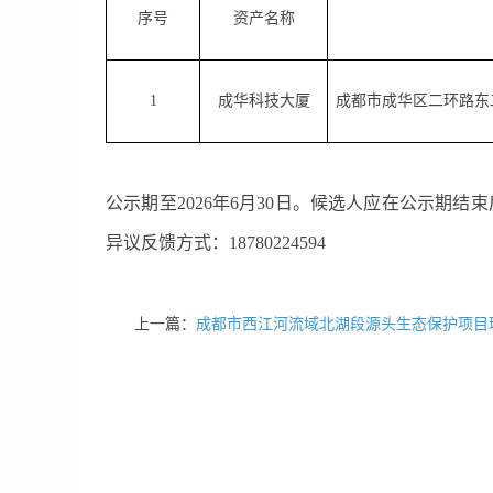
序号
资产名称
1
成华科技大厦
成都市成华区二环路东
公示期至
2026
年
6
月
30
日。候选人应在公示期结束
异议反馈方式：
18780224594
上一篇：
成都市西江河流域北湖段源头生态保护项目