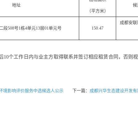
地址
候
（平方米）
成都安联
二段
508
号
1
栋
4
单元
13
层
01
单元号
150.47
后
10
个工作日内与业主方取得联系并签订相应租赁合同，否则
环境影响评价服务中选候选人公示
下一篇：
成都兴华生态建设开发有